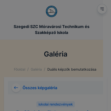
Szegedi SZC Móravárosi Technikum és
Szakképző Iskola
Galéria
/
/
Főoldal
Galéria
Duális képzők bemutatkozása
Összes képgaléria
iskolai rendezvények