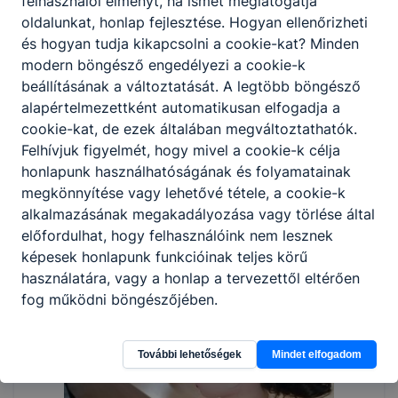
felhasználói élményt, ha ismét meglátogatja
oldalunkat, honlap fejlesztése. Hogyan ellenőrizheti
és hogyan tudja kikapcsolni a cookie-kat? Minden
modern böngésző engedélyezi a cookie-k
beállításának a változtatását. A legtöbb böngésző
alapértelmezettként automatikusan elfogadja a
cookie-kat, de ezek általában megváltoztathatók.
Felhívjuk figyelmét, hogy mivel a cookie-k célja
honlapunk használhatóságának és folyamatainak
megkönnyítése vagy lehetővé tétele, a cookie-k
alkalmazásának megakadályozása vagy törlése által
előfordulhat, hogy felhasználóink nem lesznek
képesek honlapunk funkcióinak teljes körű
használatára, vagy a honlap a tervezettől eltérően
fog működni böngészőjében.
További lehetőségek
Mindet elfogadom