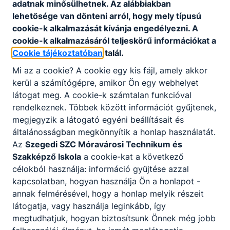
adatnak minősülhetnek. Az alábbiakban
lehetősége van dönteni arról, hogy mely típusú
cookie-k alkalmazását kívánja engedélyezni. A
cookie-k alkalmazásáról teljeskörű információkat a
Cookie tájékoztatóban
talál.
Mi az a cookie? A cookie egy kis fájl, amely akkor
kerül a számítógépre, amikor Ön egy webhelyet
látogat meg. A cookie-k számtalan funkcióval
rendelkeznek. Többek között információt gyűjtenek,
megjegyzik a látogató egyéni beállításait és
általánosságban megkönnyítik a honlap használatát.
Az
Szegedi SZC Móravárosi Technikum és
Szakképző Iskola
a cookie-kat a következő
célokból használja: információ gyűjtése azzal
kapcsolatban, hogyan használja Ön a honlapot -
annak felmérésével, hogy a honlap melyik részeit
látogatja, vagy használja leginkább, így
megtudhatjuk, hogyan biztosítsunk Önnek még jobb