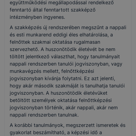
együttműködési megállapodással rendelkező
fenntartó által fenntartott szakképző
intézményben ingyenes.
A szakképzés új rendszerében megszűnt a nappali
és esti munkarend eddigi éles elhatárolása, a
felnőttek szakmai oktatása rugalmasan
szervezhető. A huszonötödik életévét be nem
töltött jelentkező választhat, hogy tanulmányait
nappali rendszerben tanulói jogviszonyban, vagy
munkavégzés mellett, felnőttképzési
jogviszonyban kívánja folytatni. Ez azt jelenti,
hogy akár második szakmáját is tanulhatja tanulói
jogviszonyban. A huszonötödik életévüket
betöltött személyek oktatása felnőttképzési
jogviszonyban történik, akár nappali, akár nem
nappali rendszerben tanulnak.
A korábbi tanulmányok, megszerzett ismeretek és
gyakorlat beszámítható, a képzési idő a