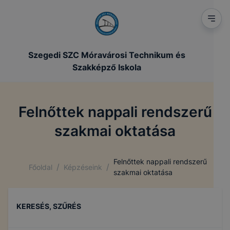
Szegedi SZC Móravárosi Technikum és
Szakképző Iskola
Felnőttek nappali rendszerű
szakmai oktatása
Felnőttek nappali rendszerű
/
/
Főoldal
Képzéseink
szakmai oktatása
KERESÉS, SZŰRÉS