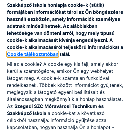
Szakképző Iskola honlapja cookie-k (sütik)
A technikum kizárólag szakmai vizsgára
formájában információkat tárol az Ön böngészésre
felkészítő képzéseire érettségi végzettséggel
használt eszközén, amely információk személyes
lehet jelentkezni. A képzési idő főszabály
adatnak minősülhetnek. Az alábbiakban
szerint 2 év, de a fent leírtak szerint rövidebb
lehetősége van dönteni arról, hogy mely típusú
is lehet. A képzés ágazati alapoktatásból és
cookie-k alkalmazását kívánja engedélyezni. A
szakirányú oktatásból áll. Utóbbi a képzésben
cookie-k alkalmazásáról teljeskörű információkat a
részt vevőt foglalkoztató vállalatnál is
Cookie tájékoztatóban
talál.
történhet, munkaszerződése megfelelő
Mi az a cookie? A cookie egy kis fájl, amely akkor
módosításával. A szakmai vizsga sikeres
kerül a számítógépre, amikor Ön egy webhelyet
teljesítésével államilag elismert
látogat meg. A cookie-k számtalan funkcióval
szakképzettséget igazoló oklevelet szerezhet
rendelkeznek. Többek között információt gyűjtenek,
a tanuló, illetve a képzésben részt vevő.
megjegyzik a látogató egyéni beállításait és
általánosságban megkönnyítik a honlap használatát.
Az
Szegedi SZC Móravárosi Technikum és
Szakképző Iskola
a cookie-kat a következő
Szakképző iskola:
célokból használja: információ gyűjtése azzal
kapcsolatban, hogyan használja Ön a honlapot -
A szakképző iskola kizárólag szakmai