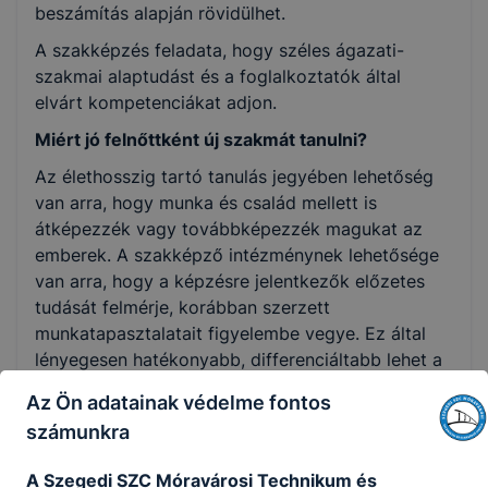
beszámítás alapján rövidülhet.
A szakképzés feladata, hogy széles ágazati-
szakmai alaptudást és a foglalkoztatók által
elvárt kompetenciákat adjon.
Miért jó felnőttként új szakmát tanulni?
Az élethosszig tartó tanulás jegyében lehetőség
van arra, hogy munka és család mellett is
átképezzék vagy továbbképezzék magukat az
emberek. A szakképző intézménynek lehetősége
van arra, hogy a képzésre jelentkezők előzetes
tudását felmérje, korábban szerzett
munkatapasztalatait figyelembe vegye. Ez által
lényegesen hatékonyabb, differenciáltabb lehet a
képzés, és a képzési idő is jelentősen lerövidülhet.
Az Ön adatainak védelme fontos
számunkra
Technikum:
A Szegedi SZC Móravárosi Technikum és