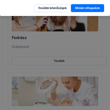
További lehetőségek
Mindet elfogadom
Fodrász
Szépészet
Tovább