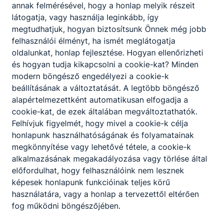
annak felmérésével, hogy a honlap melyik részeit
vizsgára felkészítő képzéseire azok
látogatja, vagy használja leginkább, így
jelentkezhetnek, akik legalább a középiskola
megtudhatjuk, hogyan biztosítsunk Önnek még jobb
tizedik évfolyamát elvégezték. A képzési idő
felhasználói élményt, ha ismét meglátogatja
főszabály szerint 2 év, de a fent leírtak
oldalunkat, honlap fejlesztése. Hogyan ellenőrizheti
tükrében rövidebb is lehet. A képzés ágazati
és hogyan tudja kikapcsolni a cookie-kat? Minden
alapoktatásból és szakirányú oktatásból áll.
modern böngésző engedélyezi a cookie-k
Utóbbi a képzésben részt vevőt foglalkoztató
beállításának a változtatását. A legtöbb böngésző
vállalatnál is történhet, munkaszerződése
alapértelmezettként automatikusan elfogadja a
megfelelő módosításával. A szakmai vizsga
cookie-kat, de ezek általában megváltoztathatók.
sikeres teljesítésével államilag elismert
Felhívjuk figyelmét, hogy mivel a cookie-k célja
szakképzettséget igazoló szakmai
honlapunk használhatóságának és folyamatainak
bizonyítvány szerezhető.
megkönnyítése vagy lehetővé tétele, a cookie-k
alkalmazásának megakadályozása vagy törlése által
előfordulhat, hogy felhasználóink nem lesznek
képesek honlapunk funkcióinak teljes körű
használatára, vagy a honlap a tervezettől eltérően
Szakmák
fog működni böngészőjében.