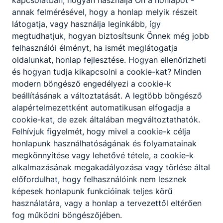
kapcsolatban, hogyan használja Ön a honlapot -
annak felmérésével, hogy a honlap melyik részeit
látogatja, vagy használja leginkább, így
megtudhatjuk, hogyan biztosítsunk Önnek még jobb
felhasználói élményt, ha ismét meglátogatja
oldalunkat, honlap fejlesztése. Hogyan ellenőrizheti
és hogyan tudja kikapcsolni a cookie-kat? Minden
modern böngésző engedélyezi a cookie-k
beállításának a változtatását. A legtöbb böngésző
alapértelmezettként automatikusan elfogadja a
cookie-kat, de ezek általában megváltoztathatók.
Felhívjuk figyelmét, hogy mivel a cookie-k célja
honlapunk használhatóságának és folyamatainak
megkönnyítése vagy lehetővé tétele, a cookie-k
alkalmazásának megakadályozása vagy törlése által
előfordulhat, hogy felhasználóink nem lesznek
képesek honlapunk funkcióinak teljes körű
használatára, vagy a honlap a tervezettől eltérően
fog működni böngészőjében.