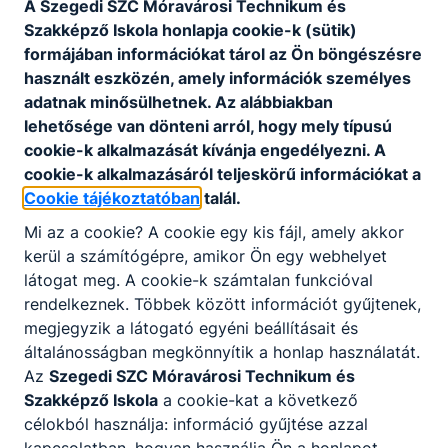
A Szegedi SZC Móravárosi Technikum és
Szakképző Iskola honlapja cookie-k (sütik)
formájában információkat tárol az Ön böngészésre
Előlap minta
használt eszközén, amely információk személyes
adatnak minősülhetnek. Az alábbiakban
lehetősége van dönteni arról, hogy mely típusú
Csatolt fájlok
cookie-k alkalmazását kívánja engedélyezni. A
cookie-k alkalmazásáról teljeskörű információkat a
előlap minta
Cookie tájékoztatóban
talál.
Letöltés
Mi az a cookie? A cookie egy kis fájl, amely akkor
kerül a számítógépre, amikor Ön egy webhelyet
látogat meg. A cookie-k számtalan funkcióval
rendelkeznek. Többek között információt gyűjtenek,
megjegyzik a látogató egyéni beállításait és
általánosságban megkönnyítik a honlap használatát.
Az
Szegedi SZC Móravárosi Technikum és
Partnereink
Szakképző Iskola
a cookie-kat a következő
célokból használja: információ gyűjtése azzal