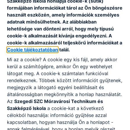
Szakképző Iskola honlapja cookie-k (sütik)
(Szakmajegyzék) rögzítettek), másik halmazát – a
formájában információkat tárol az Ön böngészésre
Programkövetelmények alapján, szakképző
használt eszközén, amely információk személyes
intézmény és felnőttképző által egyaránt
adatnak minősülhetnek. Az alábbiakban
szervezhető, jellemzően rövidebb időtartamú,
lehetősége van dönteni arról, hogy mely típusú
valamely szakmára ráépülő vagy egyéb speciális
cookie-k alkalmazását kívánja engedélyezni. A
tartalmú szakmai képzés keretében
cookie-k alkalmazásáról teljeskörű információkat a
megszerezhető – szakképesítések alkotják.
Cookie tájékoztatóban
talál.
A szakmai képzés befejezése után a képzésben
Mi az a cookie? A cookie egy kis fájl, amely akkor
részt vevő akkreditált vizsgaközpontban képesítő
kerül a számítógépre, amikor Ön egy webhelyet
vizsgát tehet.
látogat meg. A cookie-k számtalan funkcióval
A sikeres képesítő vizsga eredményeként kiállított
rendelkeznek. Többek között információt gyűjtenek,
képesítő bizonyítvány államilag elismert, önálló
megjegyzik a látogató egyéni beállításait és
végzettségi szintet nem biztosító szakképesítést
általánosságban megkönnyítik a honlap használatát.
tanúsít.
Az
Szegedi SZC Móravárosi Technikum és
Szakképző Iskola
a cookie-kat a következő
Ingyenes képzéseinken az első képesítő vizsga
célokból használja: információ gyűjtése azzal
letételéig térítésmentesen tanulhatnak azok, akik
kapcsolatban, hogyan használja Ön a honlapot -
még nem rendelkeznek az új szakképzési
annak felmérésével, hogy a honlap melyik részeit
rendszerben szerzett szakképesítéssel.