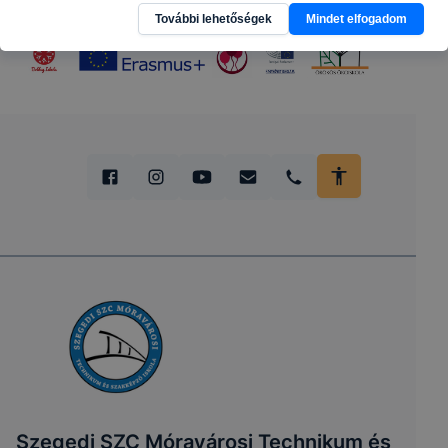
További lehetőségek
Mindet elfogadom
Szegedi SZC Móravárosi Technikum és