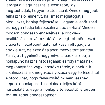
látogatja, vagy használja leginkább, így
A szakképző intézmény szakmai programjában
megtudhatjuk, hogyan biztosítsunk Önnek még jobb
meghatározottak szerint, az intézmény
felhasználói élményt, ha ismét meglátogatja
igazgatójának döntése alapján lehetőség van a
oldalunkat, honlap fejlesztése. Hogyan ellenőrizheti
korábbi tanulmányok, megszerzett ismeretek és
és hogyan tudja kikapcsolni a cookie-kat? Minden
gyakorlat beszámítására, és ezáltal a képzési idő
modern böngésző engedélyezi a cookie-k
rövidítésére.
beállításának a változtatását. A legtöbb böngésző
alapértelmezettként automatikusan elfogadja a
cookie-kat, de ezek általában megváltoztathatók.
Felhívjuk figyelmét, hogy mivel a cookie-k célja
honlapunk használhatóságának és folyamatainak
megkönnyítése vagy lehetővé tétele, a cookie-k
alkalmazásának megakadályozása vagy törlése által
előfordulhat, hogy felhasználóink nem lesznek
Partnereink
képesek honlapunk funkcióinak teljes körű
használatára, vagy a honlap a tervezettől eltérően
fog működni böngészőjében.