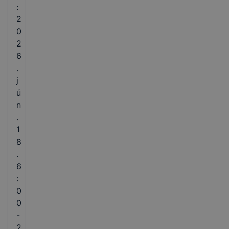
:
2
0
2
6
.
j
ú
n
.
1
8
.
6
:
0
0
-
2