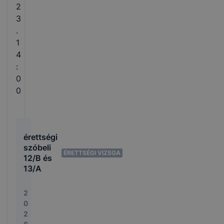
2
3
.
1
4
:
0
0
érettségi
szóbeli
ÉRETTSÉGI VIZSGA
12/B és
13/A
2
0
2