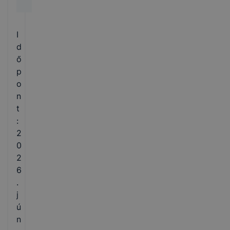
I
d
ő
p
o
n
t
:
2
0
2
6
.
j
ú
n