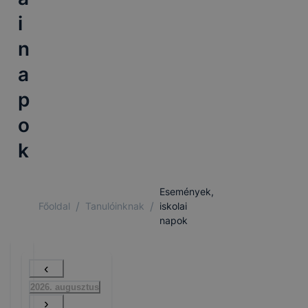
i
n
a
p
o
k
Események,
/
/
Főoldal
Tanulóinknak
iskolai
napok
‹
2026. augusztus
›