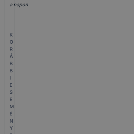
a napon
K
O
R
Á
B
B
I
E
S
E
M
É
N
Y