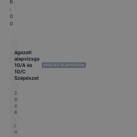
6
:
0
0
ágazati
alapvizsga
10/A és
ÁGAZATI ALAPVIZSGA
10/C
Szépészet
2
0
2
6
.
j
ú