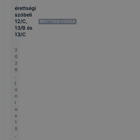
érettségi
szóbeli
12/C,
ÉRETTSÉGI VIZSGA
13/B és
13/C
2
0
2
6
.
j
ú
n
i
u
s
1
5
.