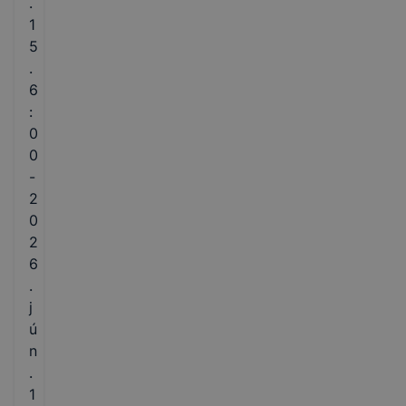
.
1
5
.
6
:
0
0
-
2
0
2
6
.
j
ú
n
.
1