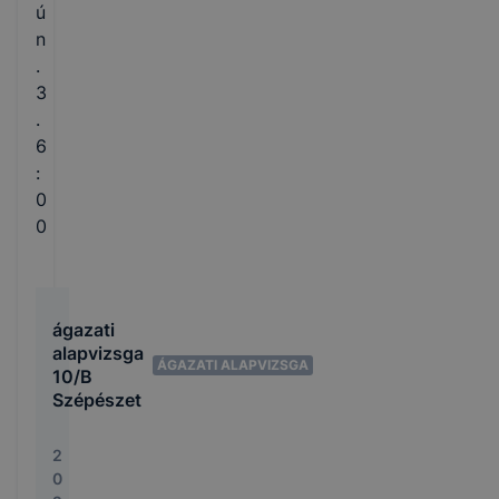
ú
n
.
3
.
6
:
0
0
ágazati
alapvizsga
ÁGAZATI ALAPVIZSGA
10/B
Szépészet
2
0