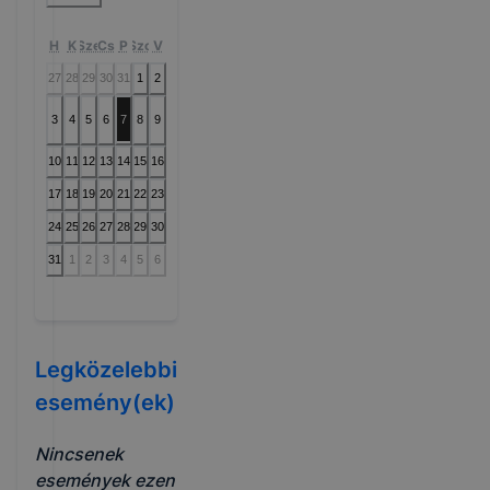
H
K
Sze
Cs
P
Szo
V
27
28
29
30
31
1
2
3
4
5
6
7
8
9
10
11
12
13
14
15
16
17
18
19
20
21
22
23
24
25
26
27
28
29
30
31
1
2
3
4
5
6
Legközelebbi
esemény(ek)
Nincsenek
események ezen