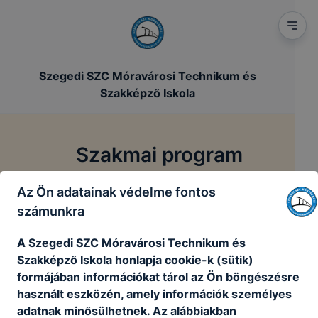
Szegedi SZC Móravárosi Technikum és
Szakképző Iskola
Szakmai program
Az Ön adatainak védelme fontos
/
/
Főoldal
Szakmai dokumentumok
Szakmai program
számunkra
A Szegedi SZC Móravárosi Technikum és
Ezen az oldalon iskolánk Szakmai Programja
Szakképző Iskola honlapja cookie-k (sütik)
olvasható
formájában információkat tárol az Ön böngészésre
használt eszközén, amely információk személyes
Szakmai_program_Móravárosi_20251022.pdf
adatnak minősülhetnek. Az alábbiakban