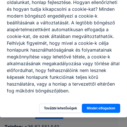
oldalunkat, honlap fejlesztése. Hogyan ellenőrizheti
és hogyan tudja kikapcsolni a cookie-kat? Minden
modern böngésző engedélyezi a cookie-k
beállításának a változtatását. A legtöbb böngésző
alapértelmezettként automatikusan elfogadja a
cookie-kat, de ezek általában megváltoztathatók.
Felhívjuk figyelmét, hogy mivel a cookie-k célja
honlapunk használhatóságának és folyamatainak
megkönnyítése vagy lehetővé tétele, a cookie-k
alkalmazásának megakadályozása vagy törlése által
előfordulhat, hogy felhasználóink nem lesznek
Szegedi SZC Móravárosi Technikum és
képesek honlapunk funkcióinak teljes körű
használatára, vagy a honlap a tervezettől eltérően
Szakképző Iskola
fog működni böngészőjében.
6725 Szeged, Kálvária sugárút 84-86.
További lehetőségek
Mindet elfogadom
Teams
KRÉTA
Telefon:
+36 62 551 540