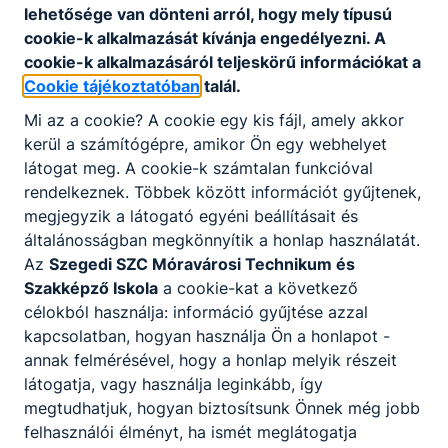
Letöltés
lehetősége van dönteni arról, hogy mely típusú
cookie-k alkalmazását kívánja engedélyezni. A
cookie-k alkalmazásáról teljeskörű információkat a
Cookie tájékoztatóban
talál.
Mi az a cookie? A cookie egy kis fájl, amely akkor
kerül a számítógépre, amikor Ön egy webhelyet
Partnereink
látogat meg. A cookie-k számtalan funkcióval
rendelkeznek. Többek között információt gyűjtenek,
megjegyzik a látogató egyéni beállításait és
általánosságban megkönnyítik a honlap használatát.
Az
Szegedi SZC Móravárosi Technikum és
Szakképző Iskola
a cookie-kat a következő
célokból használja: információ gyűjtése azzal
kapcsolatban, hogyan használja Ön a honlapot -
annak felmérésével, hogy a honlap melyik részeit
látogatja, vagy használja leginkább, így
megtudhatjuk, hogyan biztosítsunk Önnek még jobb
felhasználói élményt, ha ismét meglátogatja