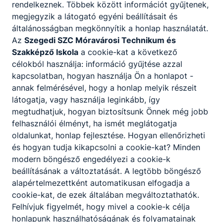
rendelkeznek. Többek között információt gyűjtenek,
megjegyzik a látogató egyéni beállításait és
általánosságban megkönnyítik a honlap használatát.
Az
Szegedi SZC Móravárosi Technikum és
Szakképző Iskola
a cookie-kat a következő
célokból használja: információ gyűjtése azzal
kapcsolatban, hogyan használja Ön a honlapot -
annak felmérésével, hogy a honlap melyik részeit
látogatja, vagy használja leginkább, így
megtudhatjuk, hogyan biztosítsunk Önnek még jobb
felhasználói élményt, ha ismét meglátogatja
oldalunkat, honlap fejlesztése. Hogyan ellenőrizheti
és hogyan tudja kikapcsolni a cookie-kat? Minden
modern böngésző engedélyezi a cookie-k
beállításának a változtatását. A legtöbb böngésző
alapértelmezettként automatikusan elfogadja a
cookie-kat, de ezek általában megváltoztathatók.
Felhívjuk figyelmét, hogy mivel a cookie-k célja
honlapunk használhatóságának és folyamatainak