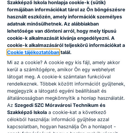
Szakképző Iskola honlapja cookie-k (sütik)
formájában információkat tárol az Ön böngészésre
használt eszközén, amely információk személyes
adatnak minősülhetnek. Az alábbiakban
lehetősége van dönteni arról, hogy mely típusú
cookie-k alkalmazását kívánja engedélyezni. A
cookie-k alkalmazásáról teljeskörű információkat a
Cookie tájékoztatóban
talál.
Mi az a cookie? A cookie egy kis fájl, amely akkor
kerül a számítógépre, amikor Ön egy webhelyet
látogat meg. A cookie-k számtalan funkcióval
rendelkeznek. Többek között információt gyűjtenek,
megjegyzik a látogató egyéni beállításait és
általánosságban megkönnyítik a honlap használatát.
Az
Szegedi SZC Móravárosi Technikum és
Szakképző Iskola
a cookie-kat a következő
célokból használja: információ gyűjtése azzal
kapcsolatban, hogyan használja Ön a honlapot -