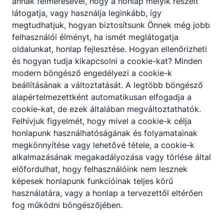
annak felmérésével, hogy a honlap melyik részeit
látogatja, vagy használja leginkább, így
megtudhatjuk, hogyan biztosítsunk Önnek még jobb
felhasználói élményt, ha ismét meglátogatja
oldalunkat, honlap fejlesztése. Hogyan ellenőrizheti
és hogyan tudja kikapcsolni a cookie-kat? Minden
modern böngésző engedélyezi a cookie-k
beállításának a változtatását. A legtöbb böngésző
alapértelmezettként automatikusan elfogadja a
cookie-kat, de ezek általában megváltoztathatók.
Felhívjuk figyelmét, hogy mivel a cookie-k célja
honlapunk használhatóságának és folyamatainak
megkönnyítése vagy lehetővé tétele, a cookie-k
alkalmazásának megakadályozása vagy törlése által
előfordulhat, hogy felhasználóink nem lesznek
képesek honlapunk funkcióinak teljes körű
használatára, vagy a honlap a tervezettől eltérően
fog működni böngészőjében.