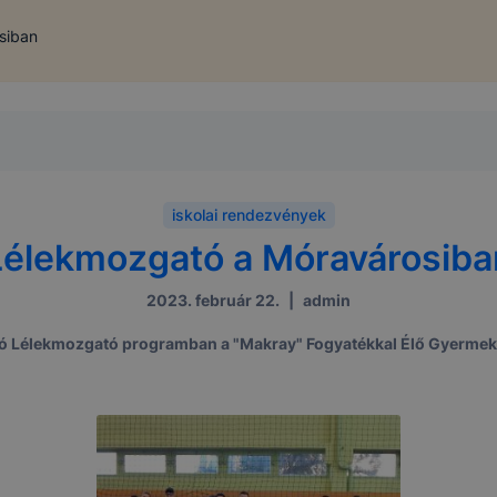
siban
iskolai rendezvények
Lélekmozgató a Móravárosiba
2023. február 22.
|
admin
 Lélekmozgató programban a "Makray" Fogyatékkal Élő Gyermekek 