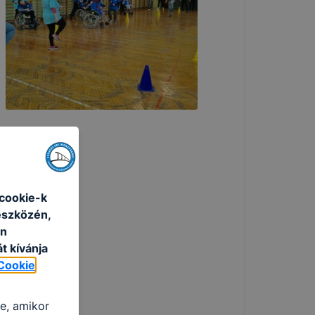
cookie-k
eszközén,
an
t kívánja
Cookie
re, amikor