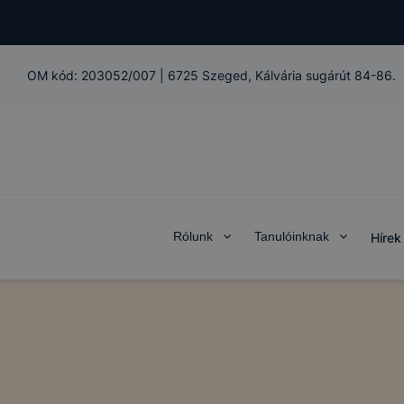
OM kód:
203052/007
|
6725 Szeged, Kálvária sugárút 84-86.
Rólunk
Tanulóinknak
Hírek