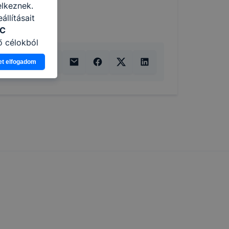
elkeznek.
llításait
ZC
ő célokból
Ön a
et elfogadom
 vagy
g jobb
tése.
en modern
több
 de ezek
k célja
 lehetővé
kcióinak
ödni