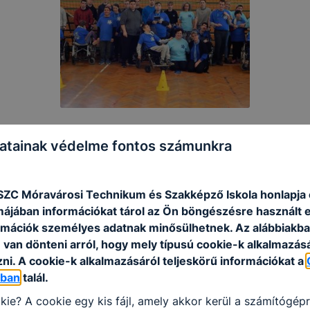
atainak védelme fontos számunkra
SZC Móravárosi Technikum és Szakképző Iskola honlapja 
rmájában információkat tárol az Ön böngészésre használt 
rmációk személyes adatnak minősülhetnek. Az alábbiakb
van dönteni arról, hogy mely típusú cookie-k alkalmazásá
ni. A cookie-k alkalmazásáról teljeskörű információkat a
óban
talál.
kie? A cookie egy kis fájl, amely akkor kerül a számítógép