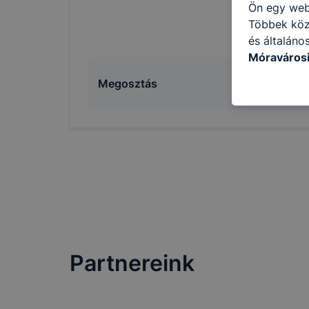
Ön egy web
Többek közö
és általáno
Móravárosi
használja: 
Megosztás
honlapot -a
használja l
felhasználó
Hogyan elle
böngésző en
böngésző a
általában m
honlapunk 
tétele, a c
előfordulha
teljes körű
Partnereink
böngészőjé