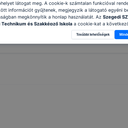
helyet látogat meg. A cookie-k számtalan funkcióval rend
tt információt gyűjtenek, megjegyzik a látogató egyéni beá
sságban megkönnyítik a honlap használatát. Az
Szegedi S
 Technikum és Szakképző Iskola
a cookie-kat a következ
információ gyűjtése azzal kapcsolatban, hogyan használja 
További lehetőségek
Mind
nnak felmérésével, hogy a honlap melyik részeit látogatja,
eginkább, így megtudhatjuk, hogyan biztosítsunk Önnek mé
i élményt, ha ismét meglátogatja oldalunkat, honlap fejlesz
nőrizheti és hogyan tudja kikapcsolni a cookie-kat? Mind
gedélyezi a cookie-k beállításának a változtatását. A leg
lapértelmezettként automatikusan elfogadja a cookie-kat,
egváltoztathatók. Felhívjuk figyelmét, hogy mivel a cookie-
használhatóságának és folyamatainak megkönnyítése vagy
ookie-k alkalmazásának megakadályozása vagy törlése által
t, hogy felhasználóink nem lesznek képesek honlapunk fun
 használatára, vagy a honlap a tervezettől eltérően fog műk
ben.