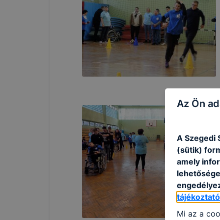
Az Ön ad
A Szegedi 
(sütik) fo
amely info
lehetősége 
engedélyez
tájékoztat
Mi az a coo