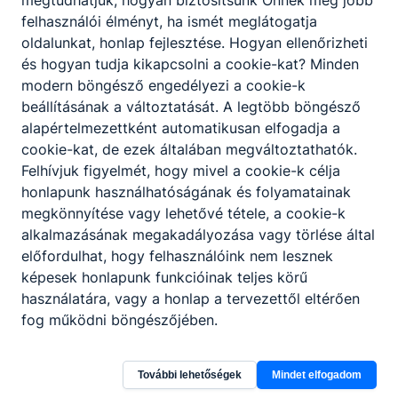
megtudhatjuk, hogyan biztosítsunk Önnek még jobb
felhasználói élményt, ha ismét meglátogatja
oldalunkat, honlap fejlesztése. Hogyan ellenőrizheti
és hogyan tudja kikapcsolni a cookie-kat? Minden
modern böngésző engedélyezi a cookie-k
beállításának a változtatását. A legtöbb böngésző
alapértelmezettként automatikusan elfogadja a
cookie-kat, de ezek általában megváltoztathatók.
Felhívjuk figyelmét, hogy mivel a cookie-k célja
honlapunk használhatóságának és folyamatainak
megkönnyítése vagy lehetővé tétele, a cookie-k
alkalmazásának megakadályozása vagy törlése által
előfordulhat, hogy felhasználóink nem lesznek
képesek honlapunk funkcióinak teljes körű
használatára, vagy a honlap a tervezettől eltérően
fog működni böngészőjében.
További lehetőségek
Mindet elfogadom