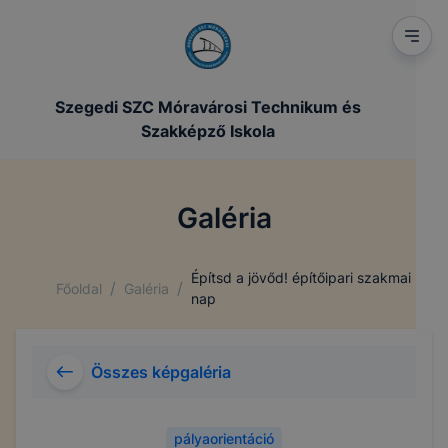
Szegedi SZC Móravárosi Technikum és
Szakképző Iskola
Galéria
Építsd a jövőd! építőipari szakmai
/
/
Főoldal
Galéria
nap
Összes képgaléria
pályaorientáció