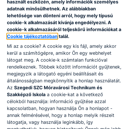
használt eszközén, amely információk személyes
adatnak minősülhetnek. Az alábbiakban
lehetősége van dönteni arról, hogy mely típusú
cookie-k alkalmazását kívánja engedélyezni. A
cookie-k alkalmazásáról teljeskörű információkat a
Cookie tájékoztatóban
talál.
Mi az a cookie? A cookie egy kis fájl, amely akkor
kerül a számítógépre, amikor Ön egy webhelyet
látogat meg. A cookie-k számtalan funkcióval
rendelkeznek. Többek között információt gyűjtenek,
megjegyzik a látogató egyéni beállításait és
általánosságban megkönnyítik a honlap használatát.
Az
Szegedi SZC Móravárosi Technikum és
Szakképző Iskola
a cookie-kat a következő
célokból használja: információ gyűjtése azzal
kapcsolatban, hogyan használja Ön a honlapot -
annak felmérésével, hogy a honlap melyik részeit
látogatja, vagy használja leginkább, így