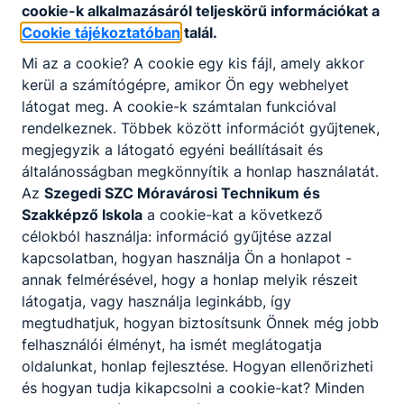
cookie-k alkalmazásáról teljeskörű információkat a
Cookie tájékoztatóban
talál.
Mi az a cookie? A cookie egy kis fájl, amely akkor
kerül a számítógépre, amikor Ön egy webhelyet
látogat meg. A cookie-k számtalan funkcióval
rendelkeznek. Többek között információt gyűjtenek,
megjegyzik a látogató egyéni beállításait és
általánosságban megkönnyítik a honlap használatát.
Az
Szegedi SZC Móravárosi Technikum és
Szakképző Iskola
a cookie-kat a következő
célokból használja: információ gyűjtése azzal
kapcsolatban, hogyan használja Ön a honlapot -
annak felmérésével, hogy a honlap melyik részeit
látogatja, vagy használja leginkább, így
megtudhatjuk, hogyan biztosítsunk Önnek még jobb
felhasználói élményt, ha ismét meglátogatja
oldalunkat, honlap fejlesztése. Hogyan ellenőrizheti
és hogyan tudja kikapcsolni a cookie-kat? Minden