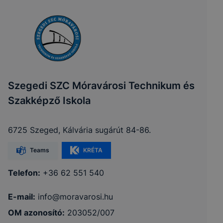
Szegedi SZC Móravárosi Technikum és
Szakképző Iskola
6725 Szeged, Kálvária sugárút 84-86.
Teams
KRÉTA
Telefon:
+36 62 551 540
E-mail:
info@moravarosi.hu
OM azonosító:
203052/007