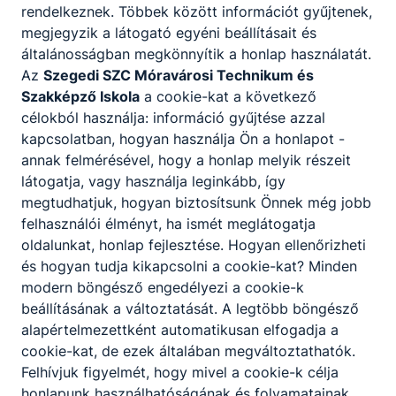
rendelkeznek. Többek között információt gyűjtenek,
megjegyzik a látogató egyéni beállításait és
általánosságban megkönnyítik a honlap használatát.
Az
Szegedi SZC Móravárosi Technikum és
Szakképző Iskola
a cookie-kat a következő
célokból használja: információ gyűjtése azzal
kapcsolatban, hogyan használja Ön a honlapot -
annak felmérésével, hogy a honlap melyik részeit
látogatja, vagy használja leginkább, így
megtudhatjuk, hogyan biztosítsunk Önnek még jobb
felhasználói élményt, ha ismét meglátogatja
oldalunkat, honlap fejlesztése. Hogyan ellenőrizheti
és hogyan tudja kikapcsolni a cookie-kat? Minden
modern böngésző engedélyezi a cookie-k
beállításának a változtatását. A legtöbb böngésző
alapértelmezettként automatikusan elfogadja a
cookie-kat, de ezek általában megváltoztathatók.
Felhívjuk figyelmét, hogy mivel a cookie-k célja
honlapunk használhatóságának és folyamatainak