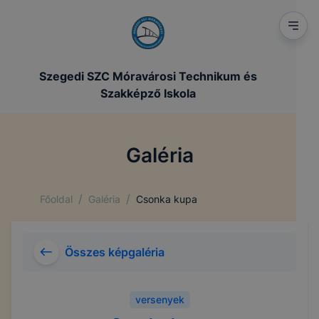
Szegedi SZC Móravárosi Technikum és
Szakképző Iskola
Galéria
/
/
Főoldal
Galéria
Csonka kupa
Összes képgaléria
versenyek