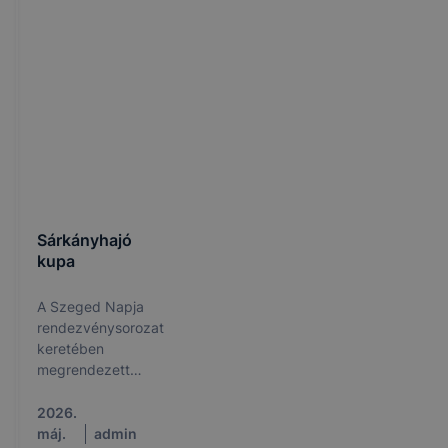
Sárkányhajó
kupa
A Szeged Napja
rendezvénysorozat
keretében
megrendezett
Sárkányhajó kupát
idén iskolánk
2026.
csapata nyerte.
máj.
admin