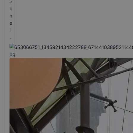
e
k
n
é
l
.