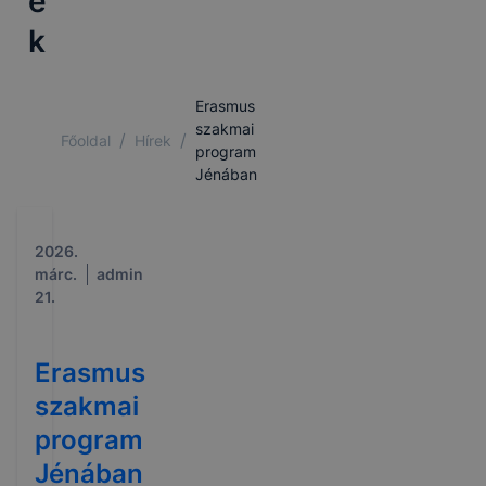
e
k
Erasmus
szakmai
/
/
Főoldal
Hírek
program
Jénában
2026.
márc.
admin
21.
Erasmus
szakmai
program
Jénában