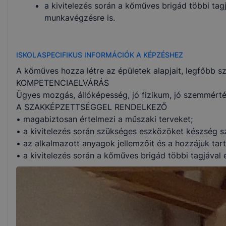
a kivitelezés során a kőműves brigád többi tag
munkavégzésre is.
ISKOLASPECIFIKUS INFORMÁCIÓK A KÉPZÉSHEZ
A kőműves hozza létre az épületek alapjait, legfőbb sz
KOMPETENCIAELVÁRÁS
Ügyes mozgás, állóképesség, jó fizikum, jó szemmérték
A SZAKKÉPZETTSÉGGEL RENDELKEZŐ
• magabiztosan értelmezi a műszaki terveket;
• a kivitelezés során szükséges eszközöket készség s
• az alkalmazott anyagok jellemzőit és a hozzájuk tart
• a kivitelezés során a kőműves brigád többi tagjával