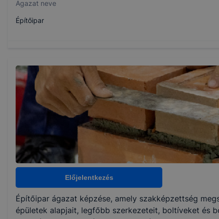
Ágazat neve
Építőipar
Szakmajegyzék száma
407320608
Képzés időtartama
2 év
Választható szakmairányok:
Nem válaszható
Előjelentkezés
Építőipar ágazat képzése, amely szakképzettség megs
KKK/PTT
épületek alapjait, legfőbb szerkezeteit, boltíveket és b
KKK letöltése (pdf)