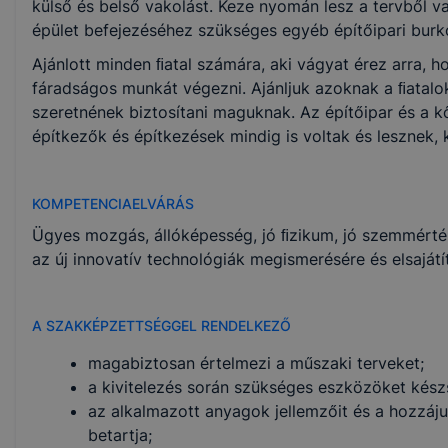
külső és belső vakolást. Keze nyomán lesz a tervből v
PTT letöltése (pdf)
épület befejezéséhez szükséges egyéb építőipari burkol
Ajánlott minden ﬁatal számára, aki vágyat érez arra, 
Okleveles technikusképzés
fáradságos munkát végezni. Ajánljuk azoknak a ﬁatalok
szeretnének biztosítani maguknak. Az építőipar és a
Nem
építkezők és építkezések mindig is voltak és lesznek,
KOMPETENCIAELVÁRÁS
Ügyes mozgás, állóképesség, jó ﬁzikum, jó szemmérté
az új innovatív technológiák megismerésére és elsajátí
A SZAKKÉPZETTSÉGGEL RENDELKEZŐ
magabiztosan értelmezi a műszaki terveket;
a kivitelezés során szükséges eszközöket kész
az alkalmazott anyagok jellemzőit és a hozzáju
betartja;