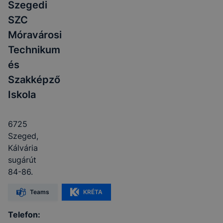
Szegedi
SZC
Móravárosi
Technikum
és
Szakképző
Iskola
6725
Szeged,
Kálvária
sugárút
84-86.
Teams
KRÉTA
Telefon: