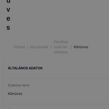
ű
v
e
s
Felnőttek
/
/
/
Főoldal
Képzéseink
szakmai
Kőműves
oktatása
ÁLTALÁNOS ADATOK
Szakma neve
Kőműves