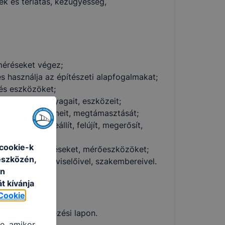
k és térlátás, kézügyesség,
 méréseket végez;
s használja az építészeti alapfogalmakat;
 és eszközöket;
ási munkák anyagait, eszközeit;
ományos zsaluelemeit, megtámasztását;
 épít, helyreállít, felújít, megerősít,
cookie-k
ket, berendezéseket, mérőeszközöket;
eszközén,
ületeinek képviselőivel, szakembereivel.
an
t kívánja
Cookie
lölni a jelentkezési lapon.
re, amikor