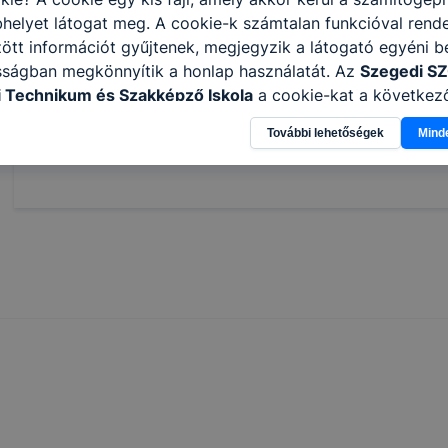
A felnőttek szakmai oktatásában vagy nappali tagoz
helyet látogat meg. A cookie-k számtalan funkcióval rend
szakmával rendelkezők számára a képzési idő 2 év.
tt információt gyűjtenek, megjegyzik a látogató egyéni beá
sságban megkönnyítik a honlap használatát. Az
Szegedi S
 Technikum és Szakképző Iskola
a cookie-kat a következ
információ gyűjtése azzal kapcsolatban, hogyan használja 
Megosztás
További lehetőségek
Mind
nnak felmérésével, hogy a honlap melyik részeit látogatja,
eginkább, így megtudhatjuk, hogyan biztosítsunk Önnek mé
i élményt, ha ismét meglátogatja oldalunkat, honlap fejlesz
nőrizheti és hogyan tudja kikapcsolni a cookie-kat? Mind
gedélyezi a cookie-k beállításának a változtatását. A leg
lapértelmezettként automatikusan elfogadja a cookie-kat,
egváltoztathatók. Felhívjuk figyelmét, hogy mivel a cookie-
használhatóságának és folyamatainak megkönnyítése vagy
ookie-k alkalmazásának megakadályozása vagy törlése által
t, hogy felhasználóink nem lesznek képesek honlapunk fun
 használatára, vagy a honlap a tervezettől eltérően fog műk
ben.