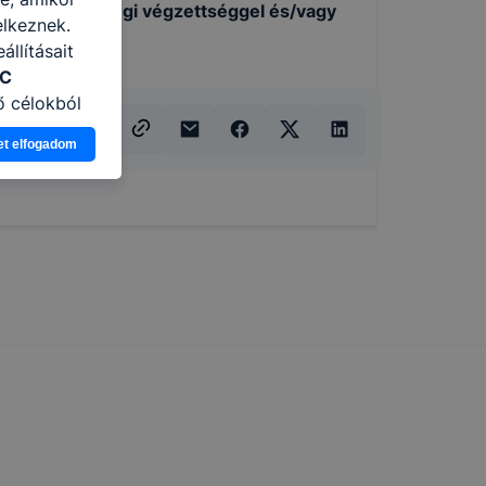
aton az
érettségi végzettséggel és/vagy
elkeznek.
llításait
ZC
ő célokból
Ön a
et elfogadom
 vagy
g jobb
tése.
en modern
több
 de ezek
k célja
 lehetővé
kcióinak
ödni