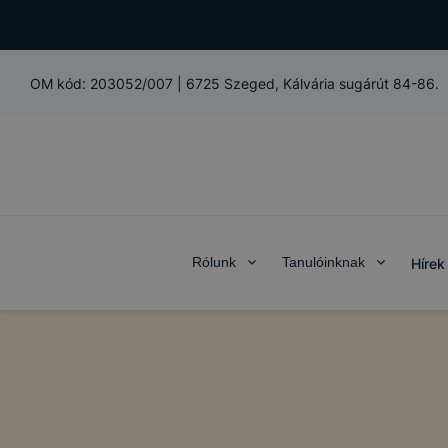
OM kód:
203052/007
|
6725 Szeged, Kálvária sugárút 84-86.
Rólunk
Tanulóinknak
Hírek