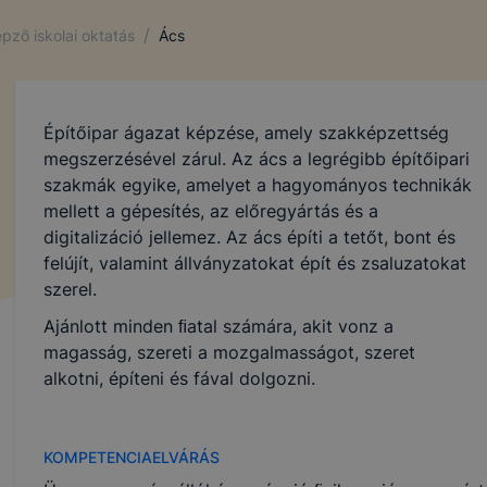
/
pző iskolai oktatás
Ács
Építőipar ágazat képzése, amely szakképzettség
megszerzésével zárul. Az ács a legrégibb építőipari
szakmák egyike, amelyet a hagyományos technikák
mellett a gépesítés, az előregyártás és a
digitalizáció jellemez. Az ács építi a tetőt, bont és
felújít, valamint állványzatokat épít és zsaluzatokat
szerel.
Ajánlott minden ﬁatal számára, akit vonz a
magasság, szereti a mozgalmasságot, szeret
alkotni, építeni és fával dolgozni.
KOMPETENCIAELVÁRÁS