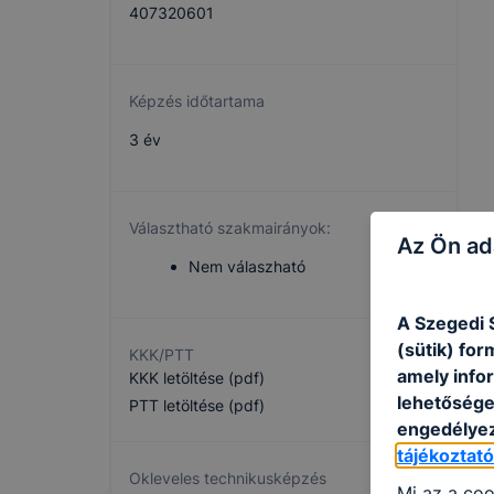
407320601
Képzés időtartama
3 év
Választható szakmairányok:
Az Ön ad
Nem válaszható
A Szegedi 
(sütik) fo
KKK/PTT
amely info
KKK letöltése (pdf)
lehetősége 
PTT letöltése (pdf)
engedélyez
tájékoztat
Okleveles technikusképzés
Mi az a coo