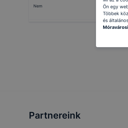
Nem
Ön egy web
Többek közö
és általáno
Móravárosi
használja: 
honlapot -a
használja l
felhasználó
Hogyan elle
böngésző en
böngésző a
általában m
honlapunk 
tétele, a c
előfordulha
teljes körű
Partnereink
böngészőjé