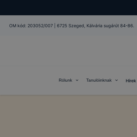
OM kód:
203052/007
|
6725 Szeged, Kálvária sugárút 84-86.
Rólunk
Tanulóinknak
Hírek