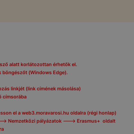
ző alatt korlátozottan érhetők el.
ik böngészőt (Windows Edge).
ozás linkjét (link címének másolása)
 címsorába
son el a web3.moravarosi.hu oldalra (régi honlap)
--> Nemzetközi pályázatok ---> Erasmus+ oldalt
ra