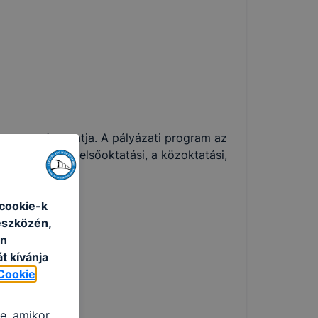
 sportot támogatja. A pályázati program az
zi lehetővé a felsőoktatási, a közoktatási,
cookie-k
eszközén,
an
t kívánja
Cookie
re, amikor