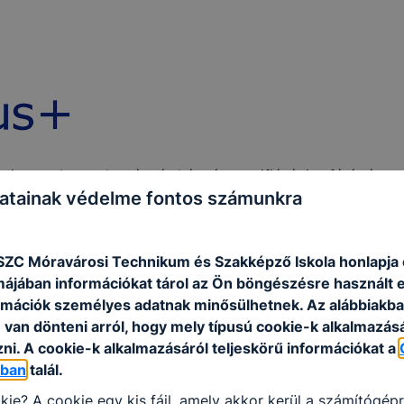
a, amely az oktatást és képzést, az ifjúsági szférát és a
atainak védelme fontos számunkra
rtnerségi és szakpolitikai tevékenységek megvalósítását tes
rokban.
SZC Móravárosi Technikum és Szakképző Iskola honlapja 
rmájában információkat tárol az Ön böngészésre használt 
rmációk személyes adatnak minősülhetnek. Az alábbiakb
van dönteni arról, hogy mely típusú cookie-k alkalmazásá
ni. A cookie-k alkalmazásáról teljeskörű információkat a
óban
talál.
kie? A cookie egy kis fájl, amely akkor kerül a számítógép
-2018