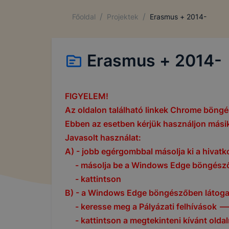
/
/
Főoldal
Projektek
Erasmus + 2014-
Erasmus + 2014-
FIGYELEM!
Az oldalon található linkek Chrome böngés
Ebben az esetben kérjük használjon más
Javasolt használat:
A) - jobb egérgombbal másolja ki a hivatk
- másolja be a Windows Edge böngésző
- kattintson
B) - a Windows Edge böngészőben látogas
- keresse meg a Pályázati felhívások -
- kattintson a megtekinteni kívánt oldal