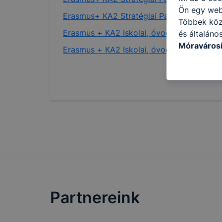
Ön egy web
Erasmus+ KA2 Stratégiai Partnerség 201
Többek közö
Erasmus + KA2 Iskolai, óvodai partnersé
és általáno
Móravárosi
Erasmus + KA2 Iskolai, óvodai partnersé
használja: 
honlapot -a
használja l
felhasználó
Hogyan elle
böngésző en
böngésző a
általában m
honlapunk 
tétele, a c
előfordulha
teljes körű
Partnereink
böngészőjé