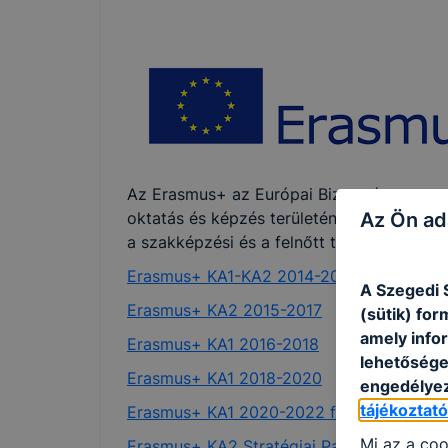
Az Erasmus+ az Európai Bizottság programj
Az Ön ad
oktatás és képzés területén mobilitási, pa
a szakképzési és a felnőtt tanulási szekto
Erasmus+ KA1-KA2 2014-2016
A Szegedi 
Erasmus+ KA2 2015-2017
(sütik) fo
amely info
Erasmus+ KA1 2016-2018
lehetősége 
Erasmus+ KA1 2018-2020
engedélyez
tájékoztat
Erasmus+ KA1 2020-2022 folyamatban
Mi az a coo
Erasmus+ KA2 Stratégiai Partnerség 2016