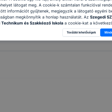
helyet látogat meg. A cookie-k számtalan funkcióval rend
7-2020
tt információt gyűjtenek, megjegyzik a látogató egyéni beá
gek 2018-2020
sságban megkönnyítik a honlap használatát. Az
Szegedi S
 Technikum és Szakképző Iskola
a cookie-kat a következ
gek 2020-2022 - folyamatban
információ gyűjtése azzal kapcsolatban, hogyan használja 
További lehetőségek
Mind
nnak felmérésével, hogy a honlap melyik részeit látogatja,
eginkább, így megtudhatjuk, hogyan biztosítsunk Önnek mé
i élményt, ha ismét meglátogatja oldalunkat, honlap fejlesz
nőrizheti és hogyan tudja kikapcsolni a cookie-kat? Mind
gedélyezi a cookie-k beállításának a változtatását. A leg
lapértelmezettként automatikusan elfogadja a cookie-kat,
egváltoztathatók. Felhívjuk figyelmét, hogy mivel a cookie-
használhatóságának és folyamatainak megkönnyítése vagy
ookie-k alkalmazásának megakadályozása vagy törlése által
t, hogy felhasználóink nem lesznek képesek honlapunk fun
 használatára, vagy a honlap a tervezettől eltérően fog műk
ben.