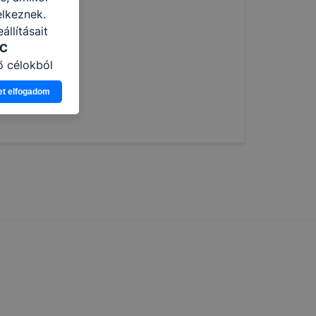
elkeznek.
llításait
ZC
ő célokból
Ön a
et elfogadom
 vagy
g jobb
tése.
en modern
több
 de ezek
k célja
 lehetővé
kcióinak
ödni