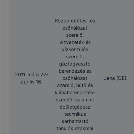
Központifűtés- és
csőhálózat
szerelő,
vízvezeték és
vízkészülék
szerelő,
gázfogyasztó
berendezés és
2011. márc 27-
csőhálózat
Jena (DE)
április 16.
szerelő, hűtő és
klímaberendezés-
szerelő, valamint
épületgépész
technikus
karbantartó
tanulók szakmai