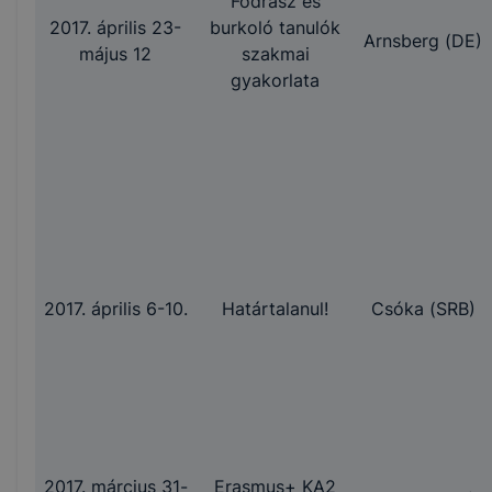
Fodrász és
2017. április 23-
burkoló tanulók
Arnsberg (DE)
május 12
szakmai
gyakorlata
2017. április 6-10.
Határtalanul!
Csóka (SRB)
2017. március 31-
Erasmus+ KA2