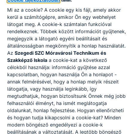
3 hetes szakmai
Mi az a cookie? A cookie egy kis fájl, amely akkor
gyakorlata
kerül a számítógépre, amikor Ön egy webhelyet
látogat meg. A cookie-k számtalan funkcióval
rendelkeznek. Többek között információt gyűjtenek,
Kőből, fából
megjegyzik a látogató egyéni beállításait és
házat…, igékből
Csíkszereda
általánosságban megkönnyítik a honlap használatát.
2012-2013
várat. Építsünk
(ROM)
Az
Szegedi SZC Móravárosi Technikum és
kapcsolatot
Szakképző Iskola
a cookie-kat a következő
célokból használja: információ gyűjtése azzal
kapcsolatban, hogyan használja Ön a honlapot -
Szak-Ma-Ros
2011-2012
Arad (ROM)
annak felmérésével, hogy a honlap melyik részeit
Mentén
látogatja, vagy használja leginkább, így
megtudhatjuk, hogyan biztosítsunk Önnek még jobb
Partnerek:
felhasználói élményt, ha ismét meglátogatja
Comenius
Törökország,
oldalunkat, honlap fejlesztése. Hogyan ellenőrizheti
Multilaterális
Románia,
és hogyan tudja kikapcsolni a cookie-kat? Minden
2011-2013
Iskolai
Portugália,
modern böngésző engedélyezi a cookie-k
Együttműködés
Szlovénia,
beállításának a változtatását. A legtöbb böngésző