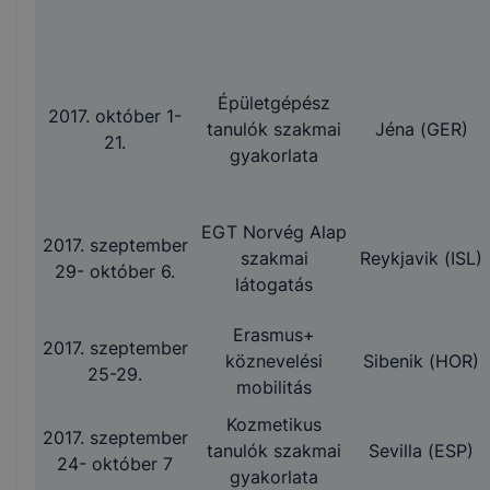
Épületgépész
2017. október 1-
tanulók szakmai
Jéna (GER)
21.
gyakorlata
EGT Norvég Alap
2017. szeptember
szakmai
Reykjavik (ISL)
29- október 6.
látogatás
Erasmus+
2017. szeptember
köznevelési
Sibenik (HOR)
25-29.
mobilitás
Kozmetikus
2017. szeptember
tanulók szakmai
Sevilla (ESP)
24- október 7
gyakorlata