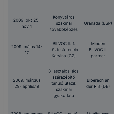
Könyvtáros
2009. okt 25-
szakmai
Granada (ESP)
nov 1
továbbképzés
BILVOC II. 1.
Minden
2009. május 14-
köztesferencia
BILVOC II.
17
Karviná (CZ)
partner
8 asztalos, ács,
szárazépítő
2009. március
Biberach an
tanuló utazik
29- április.19
der Riß (DE)
szakmai
gyakorlata
2008. november
BILVOC II. nyitó-
Mühlhausen