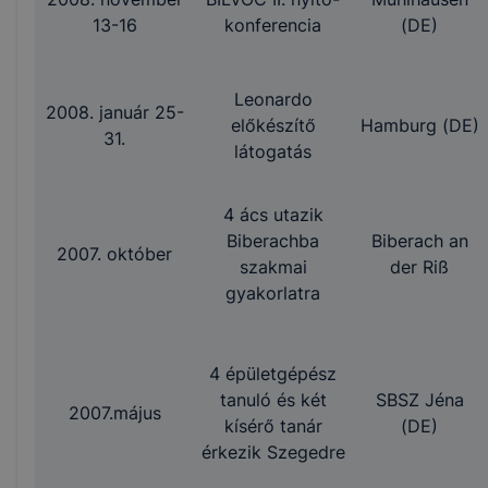
13-16
konferencia
(DE)
Leonardo
2008. január 25-
előkészítő
Hamburg (DE)
31.
látogatás
4 ács utazik
Biberachba
Biberach an
2007. október
szakmai
der Riß
gyakorlatra
4 épületgépész
tanuló és két
SBSZ Jéna
2007.május
kísérő tanár
(DE)
érkezik Szegedre