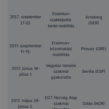
Erasmus+
Arnsberg
2017. szeptember
szakképzési
(GER)
17-22.
tanári mobilitás
Erasmus+
2017. szeptember
közoktatási
Pireusz (GRE)
11-15.
mobilitás
Vegyész tanulók
2017. június 18-
szakmai
Sevilla (ESP)
július 1.
gyakoralta
EGT Norvég Alap
2017. május 26-
szakmai
Odda (NOR)
június 2.