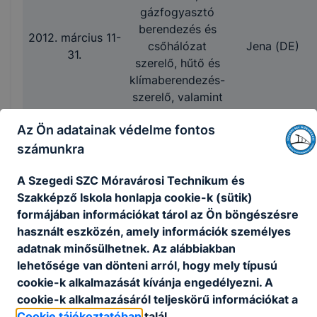
gázfogyasztó
berendezés és
2012. március 11-
csőhálózat
Jena (DE)
31.
szerelő, hűtő és
klímaberendezés-
szerelő, valamint
épületgépész
Az Ön adatainak védelme fontos
technikus
karbantartó
számunkra
tanulók szakmai
A Szegedi SZC Móravárosi Technikum és
gyakorlata
Szakképző Iskola honlapja cookie-k (sütik)
formájában információkat tárol az Ön böngészésre
használt eszközén, amely információk személyes
adatnak minősülhetnek. Az alábbiakban
lehetősége van dönteni arról, hogy mely típusú
Asztalos, ács,
cookie-k alkalmazását kívánja engedélyezni. A
valamint
cookie-k alkalmazásáról teljeskörű információkat a
bútoripari
Biberach an
2012. április 9-29.
Cookie tájékoztatóban
talál.
technikus tanulók
der Riß (DE)