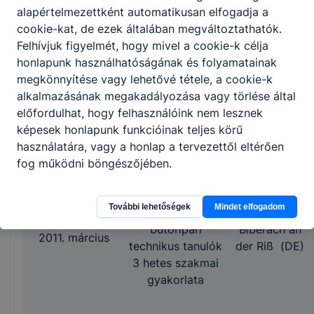
Görögország
alapértelmezettként automatikusan elfogadja a
cookie-kat, de ezek általában megváltoztathatók.
Felhívjuk figyelmét, hogy mivel a cookie-k célja
honlapunk használhatóságának és folyamatainak
Nemzetközi
megkönnyítése vagy lehetővé tétele, a cookie-k
építőipari projekt
alkalmazásának megakadályozása vagy törlése által
2011. szeptember
német, dán, és
Hennef (DE)
előfordulhat, hogy felhasználóink nem lesznek
magyar diákok
képesek honlapunk funkcióinak teljes körű
részvételével
használatára, vagy a honlap a tervezettől eltérően
fog működni böngészőjében.
Asztalos, ács,
További lehetőségek
Mindet elfogadom
valamint
bútoripari
Biberach an
2011. március
technikus tanulók
der Riß (DE)
3 hetes szakmai
gyakorlata