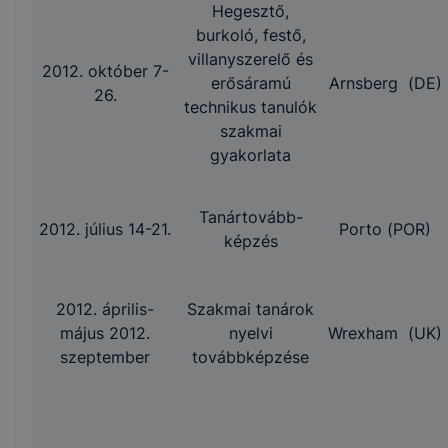
Hegesztő,
burkoló, festő,
villanyszerelő és
2012. október 7-
erősáramú
Arnsberg (DE)
26.
technikus tanulók
szakmai
gyakorlata
Tanártovább-
2012. július 14-21.
Porto (POR)
képzés
2012. április-
Szakmai tanárok
május 2012.
nyelvi
Wrexham (UK)
szeptember
továbbképzése