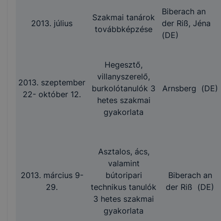
Biberach an
Szakmai tanárok
2013. július
der Riß, Jéna
továbbképzése
(DE)
Hegesztő,
villanyszerelő,
2013. szeptember
burkolótanulók 3
Arnsberg (DE)
22- október 12.
hetes szakmai
gyakorlata
Asztalos, ács,
valamint
2013. március 9-
bútoripari
Biberach an
29.
technikus tanulók
der Riß (DE)
3 hetes szakmai
gyakorlata