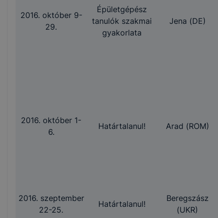
Épületgépész
2016. október 9-
tanulók szakmai
Jena (DE)
29.
gyakorlata
2016. október 1-
Határtalanul!
Arad (ROM)
6.
2016. szeptember
Beregszász
Határtalanul!
22-25.
(UKR)