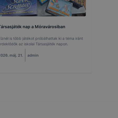
tése.
en modern
több
 de ezek
k célja
Társasjáték nap a Móravárosiban
 lehetővé
íznél is több játékot próbálhattak ki a téma iránt
rdeklődők az iskolai Társasjáték napon.
kcióinak
ödni
026. máj. 21.
admin