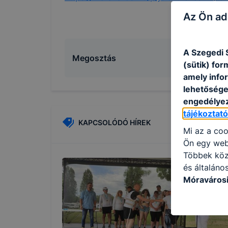
Az Ön ad
A Szegedi 
Megosztás
(sütik) fo
amely info
lehetősége 
engedélyez
tájékoztat
KAPCSOLÓDÓ HÍREK
Mi az a coo
Ön egy web
Többek közö
és általáno
Móravárosi
használja: 
honlapot -a
használja l