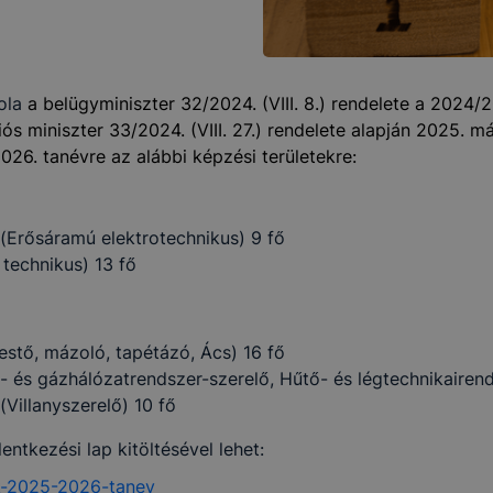
ola
a belügyminiszter 32/2024. (VIII. 8.) rendelete a 2024/2
ciós miniszter 33/2024. (VIII. 27.) rendelete alapján 2025. 
/2026. tanévre az alábbi képzési területekre:
 (Erősáramú elektrotechnikus) 9 fő
technikus) 13 fő
estő, mázoló, tapétázó, Ács) 16 fő
 és gázhálózatrendszer-szerelő, Hűtő- és légtechnikairend
(Villanyszerelő) 10 fő
entkezési lap kitöltésével lehet:
ok-2025-2026-tanev