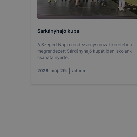
felhasználó
Hogyan elle
böngésző en
böngésző a
általában m
Sárkányhajó kupa
honlapunk 
tétele, a c
A Szeged Napja rendezvénysorozat keretében
megrendezett Sárkányhajó kupát idén iskolánk
előfordulha
csapata nyerte.
teljes körű
böngészőjé
2026. máj. 29.
admin