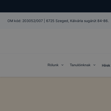
OM kód:
203052/007
|
6725 Szeged, Kálvária sugárút 84-86.
Rólunk
Tanulóinknak
Hírek