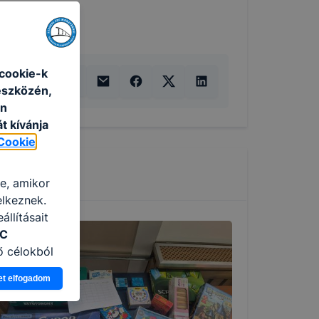
cookie-k
eszközén,
an
t kívánja
Cookie
re, amikor
elkeznek.
llításait
ZC
ő célokból
Ön a
et elfogadom
 vagy
g jobb