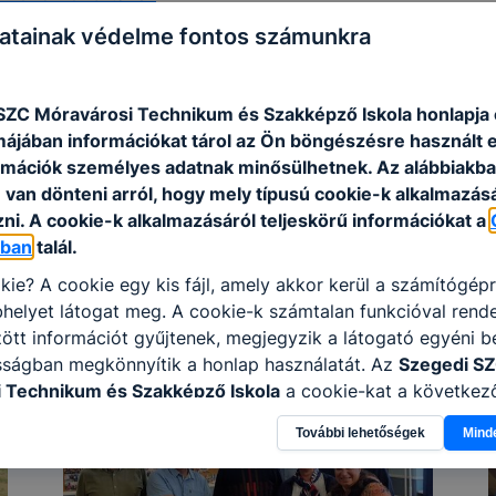
atainak védelme fontos számunkra
SZC Móravárosi Technikum és Szakképző Iskola honlapja 
rmájában információkat tárol az Ön böngészésre használt 
rmációk személyes adatnak minősülhetnek. Az alábbiakb
van dönteni arról, hogy mely típusú cookie-k alkalmazásá
ni. A cookie-k alkalmazásáról teljeskörű információkat a
óban
talál.
kie? A cookie egy kis fájl, amely akkor kerül a számítógép
helyet látogat meg. A cookie-k számtalan funkcióval rend
tt információt gyűjtenek, megjegyzik a látogató egyéni beá
sságban megkönnyítik a honlap használatát. Az
Szegedi S
 Technikum és Szakképző Iskola
a cookie-kat a következ
információ gyűjtése azzal kapcsolatban, hogyan használja 
További lehetőségek
Mind
nnak felmérésével, hogy a honlap melyik részeit látogatja,
eginkább, így megtudhatjuk, hogyan biztosítsunk Önnek mé